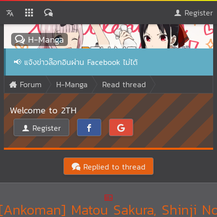
Register
H-Manga
📢
แจ้งข่าวล๊อกอินผ่าน Facebook ไม่ได้
Forum
H-Manga
Read thread
Welcome to 2TH
Register
Replied to thread
[Ankoman] Matou Sakura, Shinji N