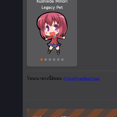
Kushieda Minori
Legacy Pet