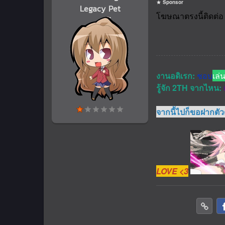
Sponsor
Legacy Pet
งานอดิเรก:
ชอบ
เล่
รู้จัก 2TH จากไหน:
จากนี้ไปก็ขอฝากตั
LOVE <3