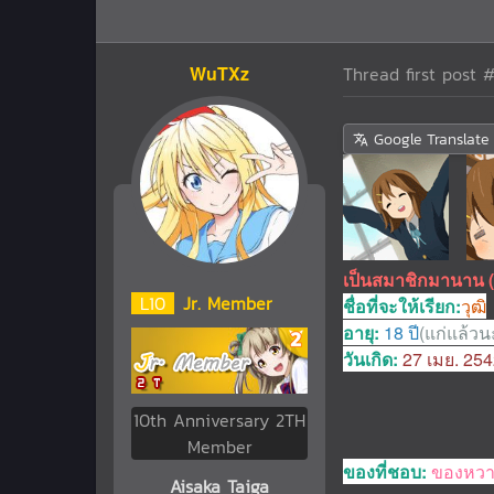
WuTXz
Thread first post
#
Google Translate
เป็นสมาชิกมานาน 
L
10
Jr. Member
ชื่อที่จะให้เรียก:
วุฒิ
อายุ:
18 ปี
(แก่แล้วน
วันเกิด:
27 เมย. 25
10th Anniversary 2TH
Member
ของที่ชอบ:
ของหว
Aisaka Taiga