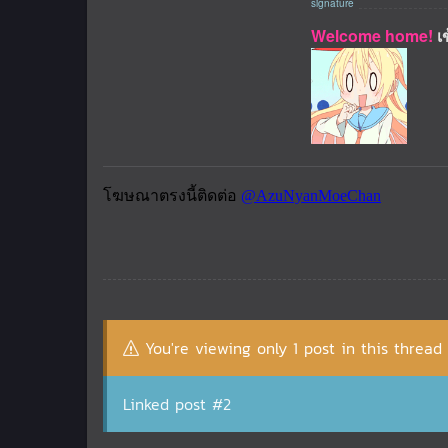
Welcome home!
เ
You're viewing only 1 post in this thread
Linked post #2