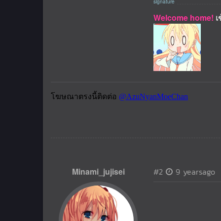
Welcome home!
เ
Minami_jujisei
#2
9 yearsago