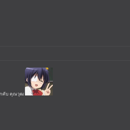
้จักคับ คุณวุฒ