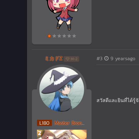
ミカドZ
#3
9 yearsago
M-2
สวัสดีและยินที่ได้รู
L
180
Master Bronze