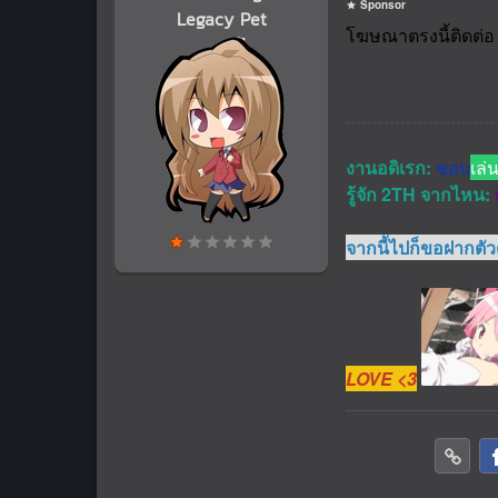
Sponsor
Legacy Pet
งานอดิเรก:
ชอบ
เล่
รู้จัก 2TH จากไหน:
จากนี้ไปก็ขอฝากตั
LOVE <3