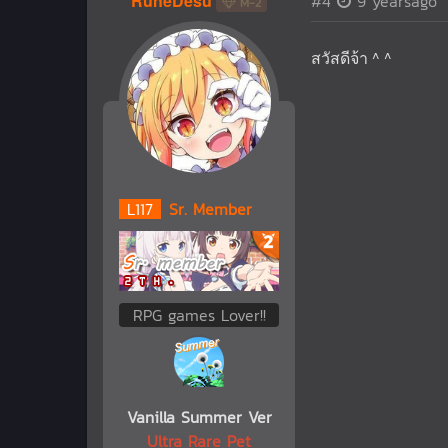
RuneDesu
#4
9 yearsago
M-2
สวัสดีจ้า ^ ^
L
117
Sr. Member
RPG games Lover!!
Vanilla Summer Ver
Ultra Rare Pet