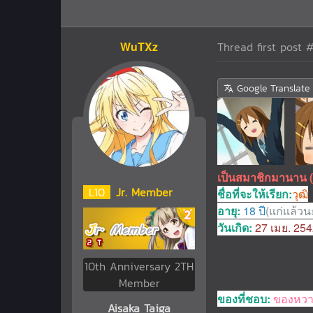
WuTXz
Thread first post
#
Google Translate
เป็นสมาชิกมานาน 
L
10
Jr. Member
ชื่อที่จะให้เรียก:
วุฒิ
อายุ:
18 ปี
(แก่แล้วน
วันเกิด:
27 เมย. 25
10th Anniversary 2TH
Member
ของที่ชอบ:
ของหว
Aisaka Taiga