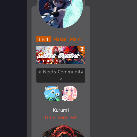
L
144
Master Member
> Neets Community
<
Kurumi
Ultra Rare Pet