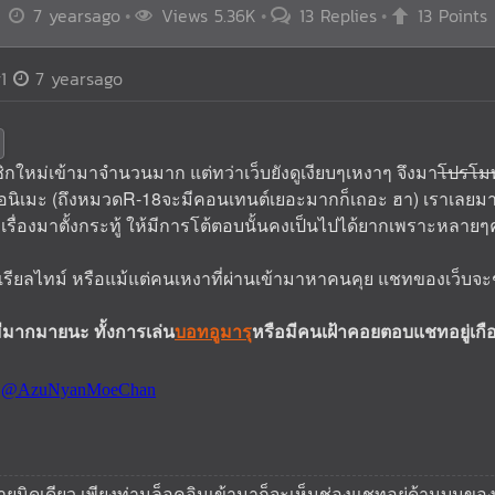
7 yearsago
Views 5.36K
13 Replies
13 Points
1
7 yearsago
ชิกใหม่เข้ามาจำนวนมาก แต่ทว่าเว็บยังดูเงียบๆเหงาๆ จึงมา
โปรโม
อร์ดอนิเมะ (ถึงหมวดR-18จะมีคอนเทนต์เยอะมากก็เถอะ ฮา) เราเลยมา
เรื่องมาตั้งกระทู้ ให้มีการโต้ตอบนั้นคงเป็นไปได้ยากเพราะหลาย
ียลไทม์ หรือแม้แต่คนเหงาที่ผ่านเข้ามาหาคนคุย แชทของเว็บจะช
ีมากมายนะ ทั้งการเล่น
บอทอูมารุ
หรือมีคนเฝ้าคอยตอบแชทอยู่เกือ
่ายนิดเดียว เพียงท่านล็อคอินเข้ามาก็จะเห็นช่องแชทอยู่ด้านบน