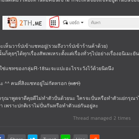
วจะเห็นวาร์ปเข้าแชทอยู่(รวมถึงวาร์ปเข้าร้านค้าด้วย)
ก็คุยๆได้ทุกเรื่องสัพเพเหระตั้งแต่เรื่องทั่วๆไปอย่างเรื่องอนิเมะย
ใช่แชทของกลุ่มR-18นะจะแปะอะไรระวังไว้ด้วยนิดนึง
ะ ^^ คนที่สิงแชทอยู่ไม่กัดหรอก
(แฮร่)
รุณาพูดจาดีคุยดีไม่ทำตัวปั่นด้วยนะ ใครจะปั่นหรือทำตัวแย่กรุณาไปท
พราะปกติเราไม่ปั่นกันหรือทำตัวแย่กันอยู่ละ
Thread managed 2 times