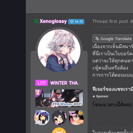
Ⓜ️
Xenoglossy
Thread first post
#
M-15
Google Translate
เนื่องจากเห็นมีสมา
ที่นี่เราเป็นเว็บบ
แต่ว่าจะให้ทุกคนหา
ะทู้คนอื่นหรือต้อง
การการโต้ตอบแบบเร
L
171
WINTER THANKS 2021
ฟีเจอร์ของแชทเราม
Sponsor
ในการเข้าแชทนั้นง