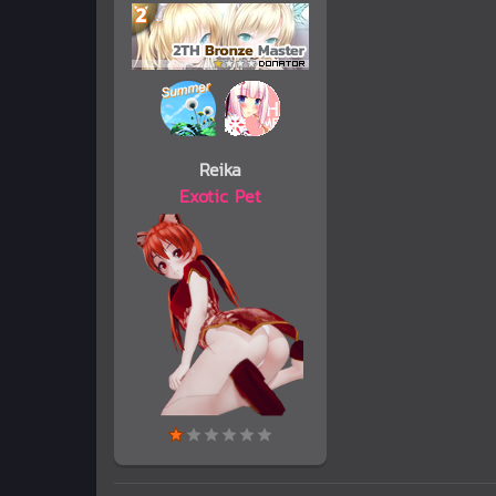
Reika
Exotic Pet