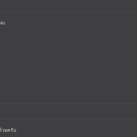
ล่ะ
้วยครับ