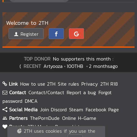
Welcome to 2TH
Register
TOP DONOR
No supporters this month :
(
RECENT
Artyooza
100THB
2 monthsago
Link
How to use 2TH
Site rules
Privacy
2TH R18
Contact
Contact/Contact
Report a bug
Forgot
password
DMCA
Social Media
Join Discord
Steam
Facebook Page
Partners
ThePornDude
Online H-Game
Donate
2TH Master
Donors List
2TH uses cookies if you use the