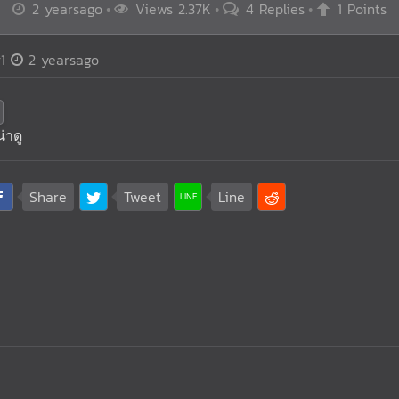
2 yearsago
Views 2.37K
4 Replies
1 Points
1
2 yearsago
่าดู
Share
Tweet
Line