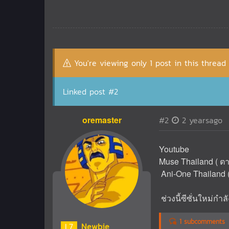
You're viewing only 1 post in this thread
Linked post #2
oremaster
#2
2 yearsago
Youtube
Muse Thailand ( ตาล
Ani-One Thailand (
ช่วงนี้ซีซั่นใหม่กำ
1 subcomments
L
7
Newbie