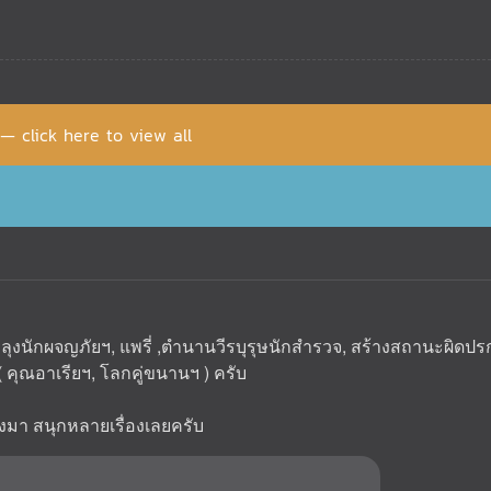
 — click here to view all
ุงนักผจญภัยฯ, แพรี่ ,ตำนานวีรบุรุษนักสำรวจ, สร้างสถานะผิดปรกติ
 คุณอาเรียฯ, โลกคู่ขนานฯ ) ครับ
ลังมา สนุกหลายเรื่องเลยครับ