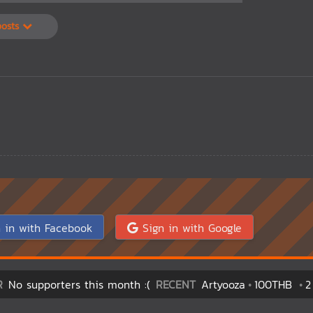
posts
 in with Facebook
Sign in with Google
R
No supporters this month :(
RECENT
Artyooza
100THB
2