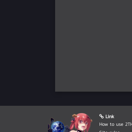
Link
How to use 2T