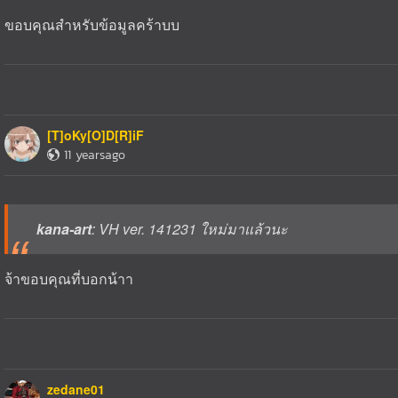
ขอบคุณสำหรับข้อมูลคร้าบบ
[T]oKy[O]D[R]iF
11 yearsago
kana-art
: VH ver. 141231 ใหม่มาแล้วนะ
จ้าขอบคุณที่บอกน้าา
zedane01