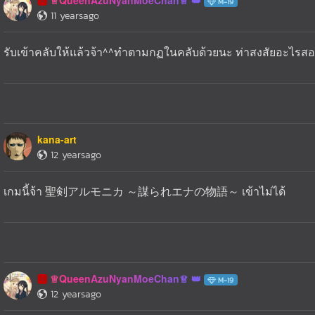
♕QueenAzuNyanMoeChan♕
🅰️
M-19
11 yearsago
รับเข้าคลับให้แล้วจ้า^^ทำตามกฏในคลับด้วยนะ ท่าสงสัยอะไรส
kana-art
12 yearsago
เกมนี้จ้า 聖剣アルモニカ ～謀られエナの物語～ เข้าไม่ได้
♕QueenAzuNyanMoeChan♕
🅰️
M-19
12 yearsago