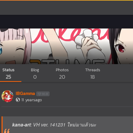
t
Status
Blog
Photos
Threads
25
0
20
18
IBGamma
M-8
11 yearsago
kana-art
: VH ver. 141231 ใหม่มาแล้วนะ