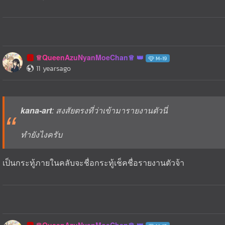
♕QueenAzuNyanMoeChan♕
🅰️
M-19
11 yearsago
kana-art
: สงสัยตรงที่ว่าเข้ามารายงานตัวนี่
ทำยังไงครับ
เป็นกระทู้ภายในคลับจะชื่อกระทู้เช็คชื่อรายงานตัวจ้า