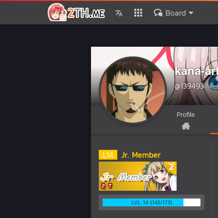
Board
kana-ar
@139493
Profile
L
14
Jr. Member
LVL 14 (143/173)