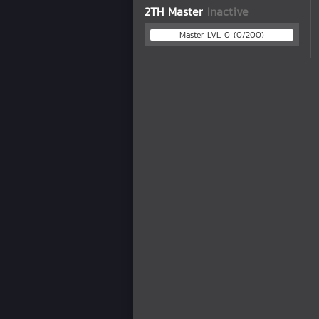
2TH Master
Inactive
Master LVL 0 (0/200)