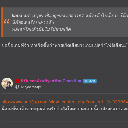
kana-art
: หาpw ที่blogของ arttra157 แล้ว เข้าไปที่เกม ใต้คำ
นี่คือpwหรือเปล่าครับ
พอเอาใส่แล้วมันไม่ใช่พาสเวิด
ขอชื่อเกมทีจ้า ท่าเกิดขึ้นว่าพาสเวิดเสียบางเกมแปลว่าไฟล์เสียนะ
♕QueenAzuNyanMoeChan♕
🅰️
M-19
12 yearsago
http://www.one2up.com/view_content.php?content_ID=929964
นี่เกมที่ขอจ้าขอบคุณสำหรับกำลังใจมากนะเกมนี้กำลังจะแปะลง