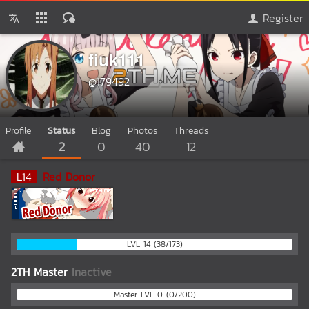
Register
fiuk111
@179492
Profile
Status
Blog
Photos
Threads
2
0
40
12
L
14
Red Donor
LVL 14 (38/173)
2TH Master
Inactive
Master LVL 0 (0/200)