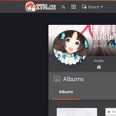
Board
JaHcull
@94931
Profile
Albums
Albums