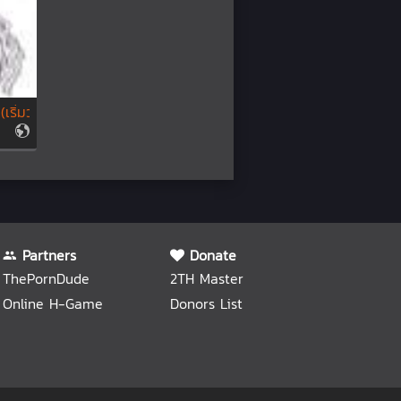
(เริ่มวาดกา ...
Partners
Donate
ThePornDude
2TH Master
Online H-Game
Donors List