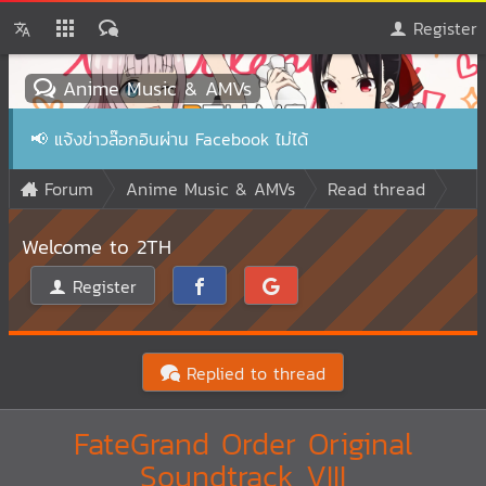
Register
Anime Music & AMVs
📢
แจ้งข่าวล๊อกอินผ่าน Facebook ไม่ได้
Forum
Anime Music & AMVs
Read thread
Welcome to 2TH
Register
Replied to thread
FateGrand Order Original
Soundtrack VIII