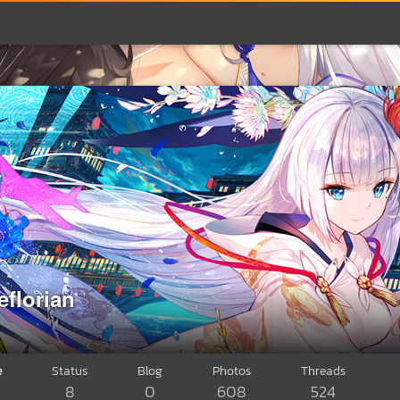
eflorian
e
Status
Blog
Photos
Threads
8
0
608
524