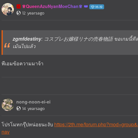
♕QueenAzuNyanMoeChan♕
🅰️
M-19
12 yearsago
zgmfdestiny
: コスプレお嬢様リナの売春物語 ขอเกมนี้ทีลงไว้ห
เม้นไปแล้ว
พีเอมข้อความมาจ้า
nong-noon-ei-ei
14 yearsago
โปรโมทกรุ๊ปหน่อยนะงับ
https://2th.me/forum.php?mod=group
nav