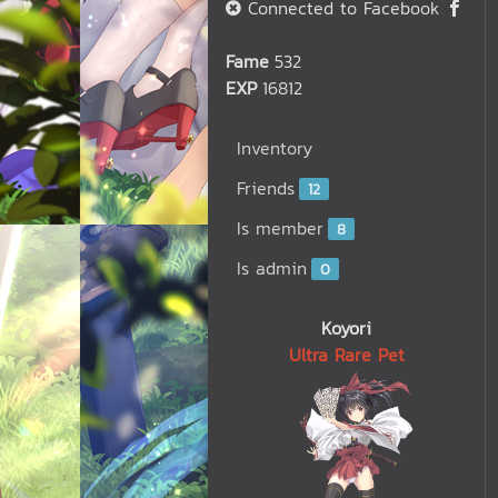
Connected to Facebook
Fame
532
EXP
16812
Inventory
Friends
12
Is member
8
Is admin
0
Koyori
Ultra Rare Pet