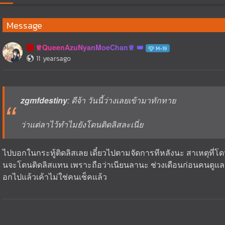
Message
♕QueenAzuNyanMoeChan♕
🅰️
M-19
11 yearsago
zgmfdestiny
: ดีจ้า วันนี้ว่างเลยเข้ามาทักทาย
ว่าแต่ลาไว้ทำไมยังโดนติดลิสละเนี่ย
ไปบอกในกระทู้ติดลิสเลย เดี๋ยวไปตามจัดการทีหลังนะ สาเหตุที่โด
นจะโดนติดลิสแทน เพราะถือว่าเนียนลานะ ช่วงเดือนก่อนคนดูแลแจ้
อกไปแล้วเค้าไม่ใช่คนเช็คแล้ว