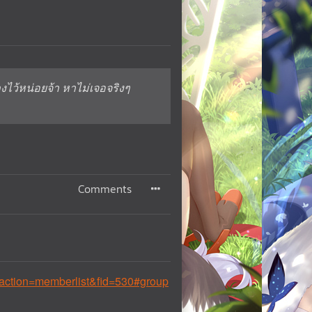
น่อยจ้า หาไม่เจอจริงๆ
Comments
&action=memberlist&fid=530#group