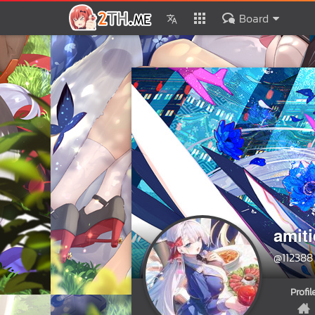
Board
amiti
@112388
Profil