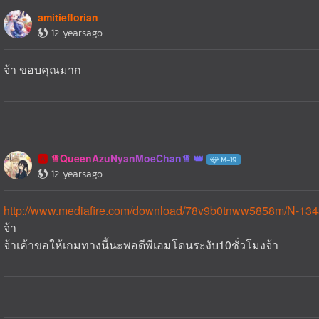
amitieflorian
12 yearsago
จ้า ขอบคุณมาก
♕QueenAzuNyanMoeChan♕
🅰️
M-19
12 yearsago
http://www.mediafire.com/download/78v9b0tnww5858m/N-134
จ้า
จ้าเค้าขอให้เกมทางนี้นะพอดีพีเอมโดนระงับ10ชั่วโมงจ้า