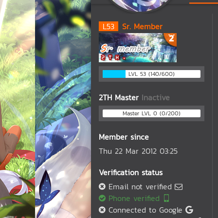
L
53
Sr. Member
LVL 53 (140/600)
2TH Master
Inactive
Master LVL 0 (0/200)
Member since
Thu 22 Mar 2012 03:25
Verification status
Email not verified
Phone verified
Connected to Google