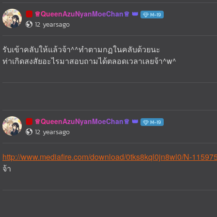
♕QueenAzuNyanMoeChan♕
🅰️
M-19
12 yearsago
รับเข้าคลับให้แล้วจ้า^^ทำตามกฏในคลับด้วยนะ
ท่าเกิดสงสัยอะไรมาสอบถามได้ตลอดเวลาเลยจ้า^w^
♕QueenAzuNyanMoeChan♕
🅰️
M-19
12 yearsago
http://www.mediafire.com/download/0tks8kql0jn8wl0/N-115975
จ้า