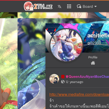
Board
amitiefl
@112388
Profile
♕QueenAzuNyanMoeCha
🅰️
12 yearsago
http://www.mediafire.com/downl
จ้า
จ้าเค้าขอให้เกมทางนี้นะพอดีพีเอมโ