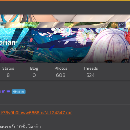
orian
Status
Blog
Photos
Threads
8
0
608
524
n♕
M-19
oad/78v9b0tnww5858m/N-134347.rar
ดนระงับ10ชั่วโมงจ้า