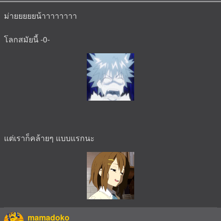
ม่ายยยยยน้าาาาาาาา
โลกสมัยนี้ -0-
แต่เราก็คล้ายๆ แบบแรกนะ
mamadoko