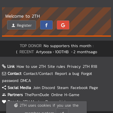
Welcome to 2TH
Register
TOP DONOR
No supporters this month :
(
RECENT
Artyooza
100THB
2 monthsago
Link
How to use 2TH
Site rules
Privacy
2TH R18
Contact
Contact/Contact
Report a bug
Forgot
password
DMCA
Social Media
Join Discord
Steam
Facebook Page
Partners
ThePornDude
Online H-Game
Donate
2TH Master
Donors List
2TH uses cookies if you use the