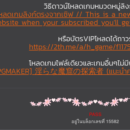
วิธีดาวน์โหลดเกมหมวดหมู่ลิ
์โหลดเกมลิงก์ตรงจากเซิฟ // This is a n
bsite when your subscribed you'll get
หรือบัตรVIPโหลดได้ถาว
https://2th.me/a/h_game/f117
โหลดเกมไฟล์เดียวและเกมอื่นๆไม่ม
PGMAKER] 淫らな魔窟の探索者 (แนะนำค่ะ) 
PASS
อยู่ในบล็อกเลขที่ 15582