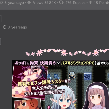
3 yearsago
Views 35.84K
276 Replies
18 Point
1
3 yearsago