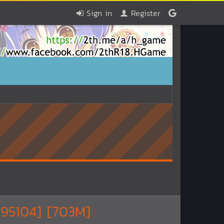
Sign in
Register
5104] [703M]