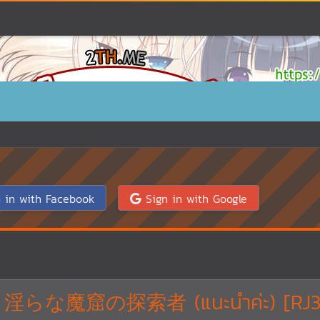
 in with Facebook
Sign in with Google
 淫らな魔窟の探索者 (แนะนำค่ะ) [RJ39