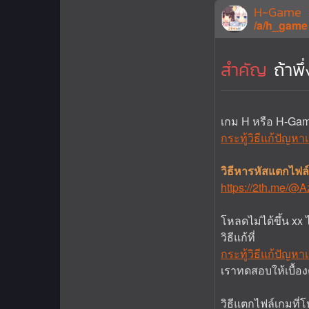
H-Game
/a/h_game
สำคัญ
ถ้าพ
เกม H หรือ H-Ga
กระทู้วิธีแก้ปัญห
วิธีหารหัสแตกไ
https://2th.me/@
โหลดไม่ได้ขึ้น x
วิธีแก้ที่
กระทู้วิธีแก้ปัญห
เราทดสอบให้เบื้องต
วิธีแตกไฟล์เกมที่โ