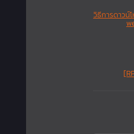
วิธีการดาวน
we
[R