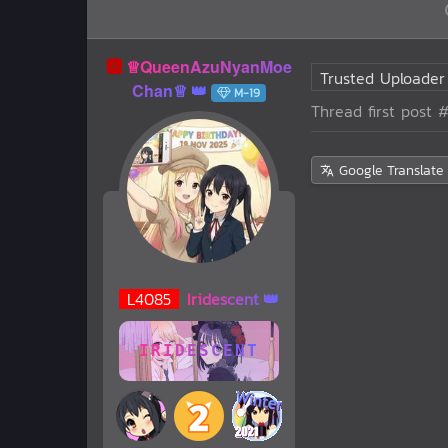
🅰️
♕QueenAzuNyanMoe
Trusted Uploader
Chan♕
M-19
Thread first post
#
Google Translate
L
4085
Iridescent
IRIDESCENT