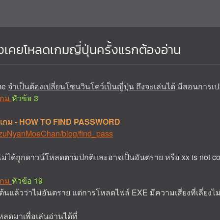
ึ่งเคยโหลดเกมญี่ปุ่นครั้งแรกต้องอ่าน
me
จำเป็นต้องเปลี่ยนโซนวินโดว์เป็นญี่ปุ่น ถึงจะเล่นได้
มีสอนการเปลี
าเกม
หัวข้อ 3
ฟล์เกม - HOW TO FIND PASSWORD
AzuNyanMoeChan/blog/find_pass
x ไม่ได้ถูกดาวน์โหลดตามปกติและอาจเป็นอันตราย หรือ xx is not
าเกม
หัวข้อ 19
้นแล้วว่าไม่อันตราย แต่การโหลดไฟล์ EXE มีความเสี่ยงที่เลี่ยงไม่
หลดมาเพื่อเล่นอ่านได้ที่