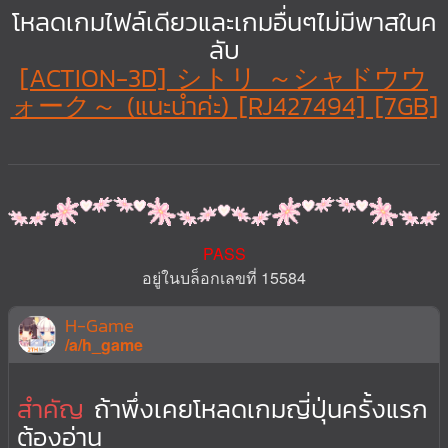
โหลดเกมไฟล์เดียวและเกมอื่นๆไม่มีพาสในค
ลับ
[ACTION-3D] シトリ ～シャドウウ
ォーク～ (แนะนำค่ะ) [RJ427494] [7GB]
PASS
อยู่ในบล็อกเลขที่ 15584
H-Game
/a/h_game
สำคัญ
ถ้าพึ่งเคยโหลดเกมญี่ปุ่นครั้งแรก
ต้องอ่าน