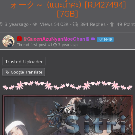
ォーク～ (แนะนำค่ะ) [RJ427494]
[7GB]
3 yearsago
Views 54.03K
394 Replies
49 Point
🅰️
♕QueenAzuNyanMoeChan♕
M-19
Thread first post
#1
3 yearsago
Trusted Uploader
Google Translate