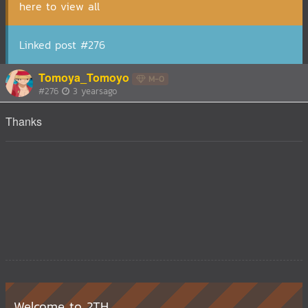
here to view all
Linked post #276
Tomoya_Tomoyo
M-0
#276
3 yearsago
Thanks
Welcome to 2TH