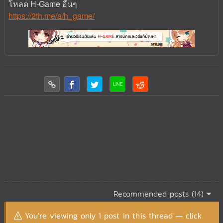
โหลด H-Game อื่นๆ
https://2th.me/a/h_game/
Recommended posts (14)
You're viewing only 1 post in this thread — click