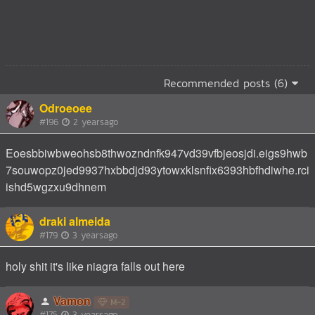
Recommended posts (6)
Odroeoee
#196
2 yearsago
Eoesbbiwbweohsb8thwozndnfk947vd39vfbjeosjdi.eigs9hwb
7souwopz0jed9937hxbbdjd93ytowxklsnfix6393hbfhdiwhe.rci
ishd5wgzxu9dhnem
draki almeida
#179
3 yearsago
holy shit it's like niagra falls out here
Vamon
M-2
#175
3 yearsago