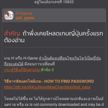
อยู่ในบล็อกเลขที่ 15633
H-Game
/a/h_game
สำคัญ
ถ้าพึ่งเคยโหลดเกมญี่ปุ่นครั้งแรก
ต้องอ่าน
เกม H หรือ H-Game
จำเป็นต้องเปลี่ยนโซนวินโดว์เป็นญี่ปุ่น
ถึงจะเล่นได้
มีสอนการเปลี่ยนที่
กระทู้วิธีแก้ปัญหาเกม
หัวข้อ 3
วิธีหารหัสแตกไฟล์เกม - HOW TO FIND PASSWORD
https://2th.me/@AzuNyanMoeChan/blog/find_pass
โหลดไม่ได้ขึ้น xx ไม่ได้ถูกดาวน์โหลดตามปกติและอาจเป็นอั
นตราย หรือ xx is not commonly downloaded and may be d