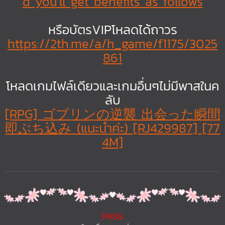
d you'll get benefits as follows
หรือบัตรVIPโหลดได้ถาวร
https://2th.me/a/h_game/f1175/3025
861
โหลดเกมไฟล์เดียวและเกมอื่นๆไม่มีพาสในค
ลับ
[RPG] ゴブリンの逆襲 出会った瞬間
即ぶち込み (แนะนำค่ะ) [RJ429987] [77
4M]
PASS