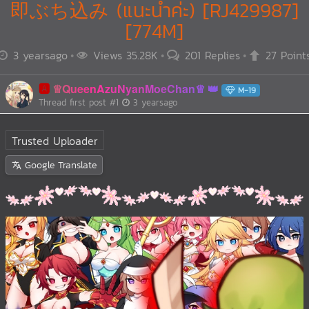
即ぶち込み (แนะนำค่ะ) [RJ429987]
[774M]
3 yearsago
Views 35.28K
201 Replies
27 Point
🅰️
♕QueenAzuNyanMoeChan♕
M-19
Thread first post
#1
3 yearsago
Trusted Uploader
Google Translate