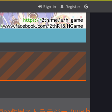
Sign in
Register
 / 隠居軍師の救国ストラテジー (แนะนำ