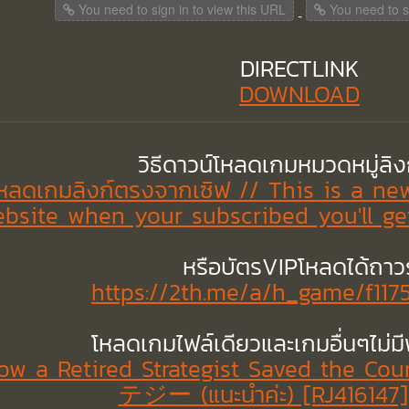
You need to sign in to view this URL
You need to si
-
DIRECTLINK
DOWNLOAD
วิธีดาวน์โหลดเกมหมวดหมู่ลิ
์โหลดเกมลิงก์ตรงจากเซิฟ // This is a n
bsite when your subscribed you'll get
หรือบัตรVIPโหลดได้ถาว
https://2th.me/a/h_game/f117
โหลดเกมไฟล์เดียวและเกมอื่นๆไม่ม
How a Retired Strategist Saved 
テジー (แนะนำค่ะ) [RJ416147] 