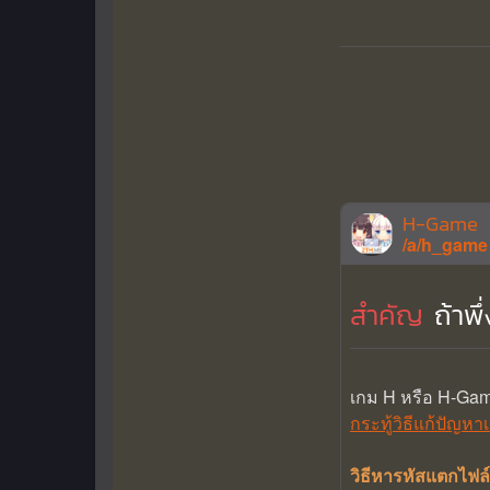
H-Game
/a/h_game
สำคัญ
ถ้าพ
เกม H หรือ H-Ga
กระทู้วิธีแก้ปัญห
วิธีหารหัสแตกไ