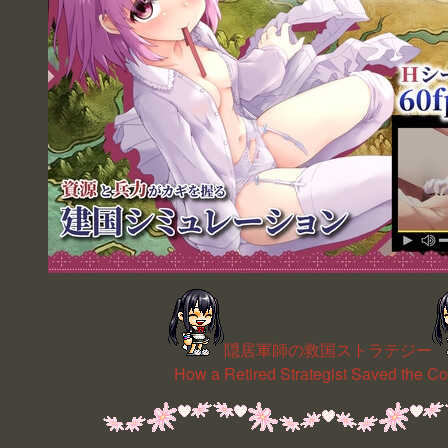
隠居軍師の救国ストラテジー
How a Retired Strategist Saved the Co