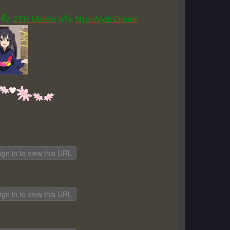
ซื้อ
2TH Master
หรือ
NyanNyanDonor
gn in to view this URL
gn in to view this URL