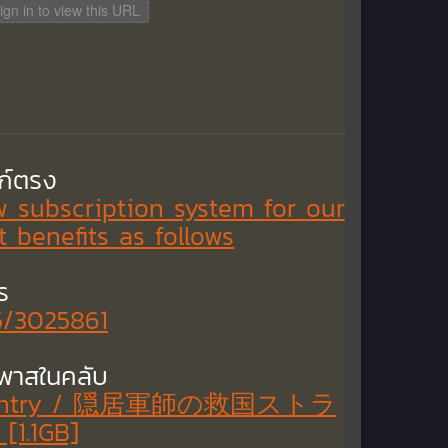
gn in to view this URL
งก์ตรง
ew subscription system for our
 benefits as follows
ร
5/3025861
ีพาสในคลับ
the Country / 隠居軍師の救国ストラ
[1.1GB]