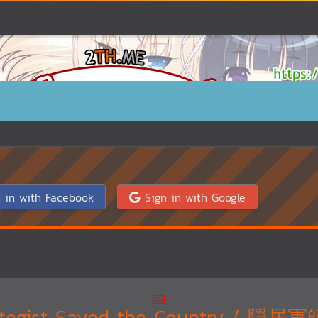
 in with Facebook
Sign in with Google
Strategist Saved the Country