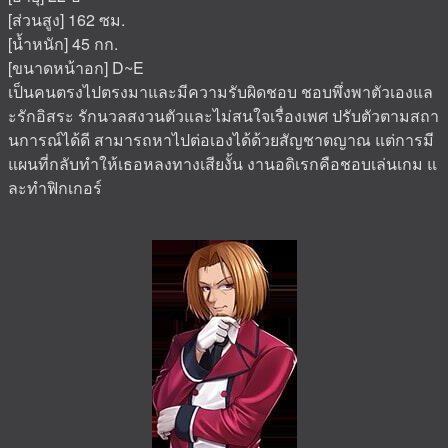
[ส่วนสูง] 162 ซม.
[น้ำหนัก] 45 กก.
[ขนาดหน้าอก] D~E
เป็นคนตรงไปตรงมาและมีความรับผิดชอบ ชอบพึ่งพาตัวเองแล
ะรักอิสระ รักนวลสงวนตัวและไม่สนใจเรื่องเพศ ปรับตัวตามสถา
นการณ์ได้ดี สามารถหาไปต่อเองได้ด้วยสัญชาตญาณ แต่การมี
แผนที่กลับทำให้เธอหลงทางเสียงั้น งานอดิเรกคือชอบเล่นเกม แ
ละทำฟิกเกอร์