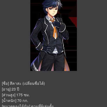
[ชื่อ] สึคาสะ (เปลี่ยนชื่อได้)
[อายุ] 23 ปี
[ส่วนสูง] 175 ซม.
[น้ำหนัก] 70 กก.
[ขนาดของไอ้นั่น] ตามที่ผู้เล่นตั้ง