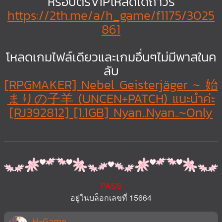
หรือบัตรVIPโหลดได้ถาวร
https://2th.me/a/h_game/f1175/3025
861
โหลดเกมไฟล์เดียวและเกมอื่นๆไม่มีพาสในค
ลับ
[RPGMAKER] Nebel Geisterjäger ~ 始
まりの子羊 (UNCEN+PATCH) แนะนำค่ะ
[RJ392812] [1.1GB] Nyan..Nyan..~Only
PASS
อยู่ในบล็อกเลขที่ 15664
H-Game