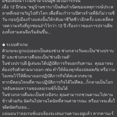
มีชื่อเสียงฉาวโฉ่เข้ามาเป็นผู้ช่วยในภารกิจนี้
เมื่อ 12 ปีก่อน “หมู่บ้านซาระ”เป็นต้นกำเนิดของเหตุการณ์ประห
ลาดที่เขย่าขวัญไปทั่วโลก เพื่อที่จะกำราบปิศาจร้ายที่ยังไม่วายชี
วัน กอบกู้เมืองร้างแห่งนั้นให้กลับมาชีวิตชีวาอีกครั้ง และคลี่คล
ายความจริงที่ถูกซ่อนงำไว้กว่า 12 ปี เรื่องราวของการปราบผีข
องทั้งสามคนจึงเริ่มต้นขึ้น...
◆ ระบบตัวเกม
ตัวเกมจะถูกแบ่งออกเป็นสองช่วง ช่วงกลางวันจะเป็น”ช่วงปราบ
ผี” และช่วงกลางคืนจะเป็น”ช่วงอิเวนต์”
ในช่วงปราบผี ผู้เล่นจะได้ปฏิบัติภารกิจแยกกับคานะ คุณอาจจะ
ต้องปรับตัวตามนางเอก เช่น ทำให้ห้องทุกห้องปลอดภัย หรือวาง
ไอเทมไว้ให้ฝั่งนางเอกปฏิบัติภารกิจได้สะดวกสบาย
หากมีตอนไหนที่คานะปฏิบัติภารกิจได้ไม่ดีพอ...ก็กลายเป็นโอก
าสอันหอมหวานของลอเรนซ์ก็เป็นได้
ในช่วงกลางคืนจะเป็นช่วงอิสระ คุณสามารถชวนคานะไปทาน
ข้าวด้วยกัน นัดกันไปทานโดนัทที่สวนสาธารณะ หรืออาจจะตั้งใ
จผิดนัดกับเธอ...
แน่นอนว่าลอเรนซ์แอบจ้องจะเล่นงานคานะอยู่แล้ว หากคานะร้