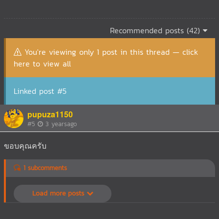
Recommended posts (42)
You're viewing only 1 post in this thread — click
here to view all
Linked post #5
pupuza1150
#5
3 yearsago
ขอบคุณครับ
1 subcomments
Load more posts