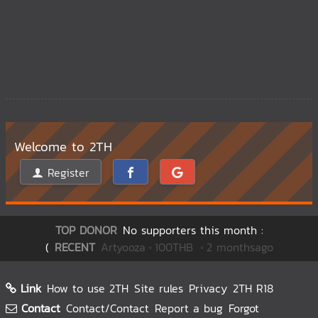
Welcome to 2TH
Register
TOP DONOR
No supporters this month :(
RECENT
Kaiwa
oooo
100THB
12 daysago
Link
How to use 2TH
Site rules
Privacy
2TH R18
Contact
Contact/Contact
Report a bug
Forgot