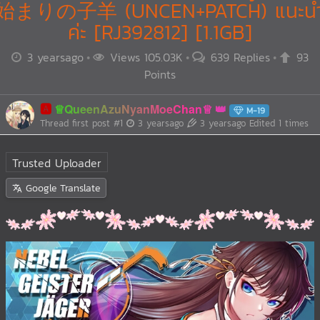
始まりの子羊 (UNCEN+PATCH) แนะน
ค่ะ [RJ392812] [1.1GB]
3 yearsago
Views 105.03K
639 Replies
93
Points
🅰️
♕QueenAzuNyanMoeChan♕
M-19
Thread first post
#1
3 yearsago
3 yearsago
Edited 1 times
Trusted Uploader
Google Translate