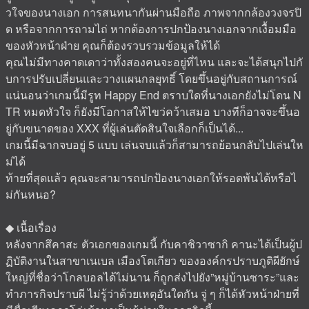
วใจของนางเอก การสนทนากันผ่านมือถือ ภาพจากกล้องวงจรปิ
ด หรือจากการถามไถ่ หากต้องการปกป้องนางเอกจากเงื้อมมือ
ของหัวหน้าฝ่าย คุณก็ต้องรวบรวมข้อมูลให้ได้
คุณไม่มีทางคาดเดาว่าทั้งสองคนจะอยู่ที่ไหน และจะได้สนุกไปกั
บการปรับเปลี่ยนและวางแผนกลยุทธิ์ โดยขึ้นอยู่กับสถานการณ์
แน่นอนว่าเกมนี้มีรูท Happy End ตราบใดที่นางเอกยังไม่โดน N
TR หมดหัวใจ ก็ยังมีโอกาสให้ไขว่คว้าเสมอ บางทีก็อาจจะขึ้นอ
ยู่กับขนาดของ XXX ที่ผู้เล่นตัดสินใจเลือกก็เป็นได้...
เกมนี้มีฉากจบอยู่ 5 แบบ เล่นจบแล้วก็สามารถย้อนกลับไปเล่นให
ม่ได้
ท้ายที่สุดแล้ว คุณจะสามารถปกป้องนางเอกให้รอดพ้นได้หรือไ
ม่กันหนอ?
◆ เนื้อเรื่อง
หลังจากสึคาสะ ตัวเอกของเกมนี้ กับคาชิวาซากิ คานะได้เป็นผู้ป
ฏิบัติงานในสาขาเนเบล เมืองโตเกียว ขององค์กรปราบภูติผียักษ์
ใหญ่ที่ชื่อว่าโกลบอลได้ไม่นาน ก็ถูกส่งไปยัง”หมู่บ้านซาระ”และ
ทำภารกิจปราบผี ไม่รู้ว่าด้วยเหตุอันใดกัน จู่ ๆ ก็ได้หัวหน้าฝ่ายที่