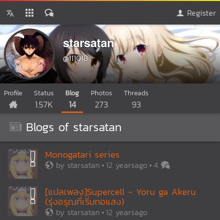
Register
starsatan
@111018
Profile
Status
Blog
Photos
Threads
1.57K
14
273
93
Blogs of starsatan
Monogatari series
by
starsatan
12 yearsago
4
[แปลเพลง]Supercell - Yoru ga Akeru
(รุ่งอรุณที่เริ่มทอแสง)
by
starsatan
12 yearsago